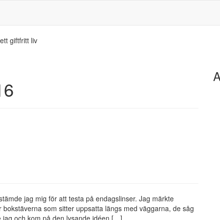
 giftfritt liv
A
16
stämde jag mig för att testa på endagslinser. Jag märkte
 där bokstäverna som sitter uppsatta längs med väggarna, de såg
te jag och kom på den lysande idéen […]