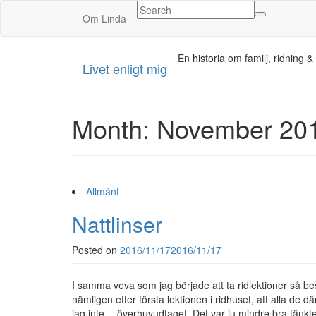
Om Linda
En historia om familj, ridning & ett
Livet enligt mig
Month:
November 20
Allmänt
Nattlinser
Posted on
2016/11/17
2016/11/17
I samma veva som jag började att ta ridlektioner så be
nämligen efter första lektionen i ridhuset, att alla de
jag inte… överhuvudtaget. Det var ju mindre bra tänk