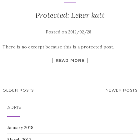
Protected: Leker katt
Posted on
2012/02/28
There is no excerpt because this is a protected post.
READ MORE
OLDER POSTS
NEWER POSTS
POSTS NAVIGATION
ARKIV
January 2018
March 2017