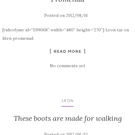
Posted on
2012/08/16
[videofyme id=”599068″ width=”480″ height=”270″] Leon tar en
liten promenad.
READ MORE
No comments yet
LEON
These boots are made for walking
Posted on
2012/06/12