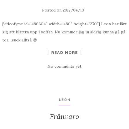
Posted on
2012/04/19
[videofyme id=”480604″ width=”480″ height=”270″] Leon har lärt
sig att klättra upp i soffan. Nu kommer jag ju aldrig kunna gå på
toa…suck alltså 🙂
READ MORE
No comments yet
LEON
Frånvaro