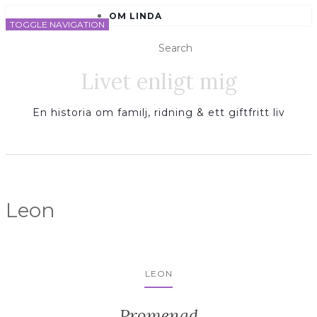
OM LINDA
TOGGLE NAVIGATION
Livet enligt mig
En historia om familj, ridning & ett giftfritt liv
Leon
LEON
Promenad