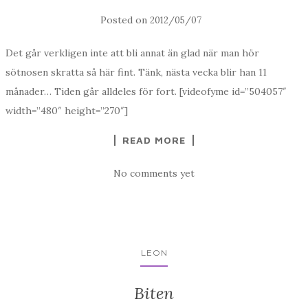
Posted on
2012/05/07
Det går verkligen inte att bli annat än glad när man hör
sötnosen skratta så här fint. Tänk, nästa vecka blir han 11
månader… Tiden går alldeles för fort. [videofyme id=”504057″
width=”480″ height=”270″]
READ MORE
No comments yet
LEON
Biten