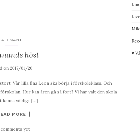
Lind
Liv
Mil
ALLMÄNT
Rec
nande höst
♥ Vå
ed on
2017/01/20
 stort. Vår lilla fina Leon ska börja i förskoleklass. Och
förskolan. Hur kan åren gå så fort? Vi har valt den skola
t känns väldigt […]
READ MORE
 comments yet