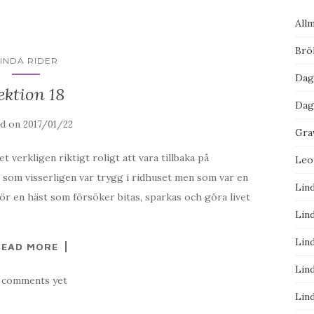
All
Brö
LINDA RIDER
Dag
ektion 18
Dag
ed on
2017/01/22
Gra
t verkligen riktigt roligt att vara tillbaka på
Leo
 som visserligen var trygg i ridhuset men som var en
Lind
för en häst som försöker bitas, sparkas och göra livet
Lind
Lind
READ MORE
Lind
 comments yet
Lind