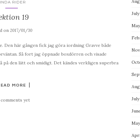
Aug
LINDA RIDER
July
ektion 19
May
ed on
2017/01/30
Feb
e. Den här gången fick jag göra iordning Gravve både
Nov
förväntan. Så fort jag öppnade boxdörren och visade
Oct
å på den lätt och smidigt. Det kändes verkligen superbra
Sep
READ MORE
Aug
July
 comments yet
Jun
May
Apri