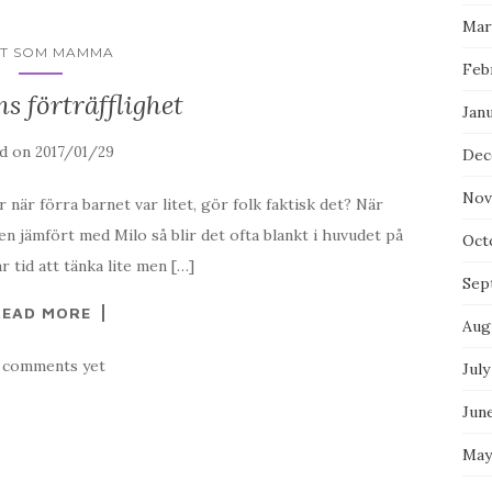
Mar
ET SOM MAMMA
Feb
s förträfflighet
Jan
ed on
2017/01/29
Dec
Nov
 när förra barnet var litet, gör folk faktisk det? När
en jämfört med Milo så blir det ofta blankt i huvudet på
Oct
 tid att tänka lite men […]
Sep
READ MORE
Aug
 comments yet
July
Jun
May