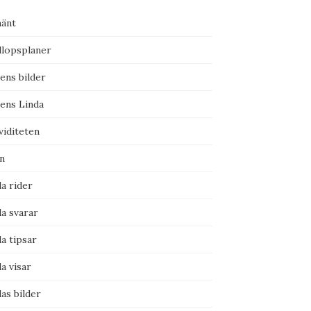
mänt
llopsplaner
ens bilder
ens Linda
viditeten
n
a rider
a svarar
a tipsar
a visar
as bilder