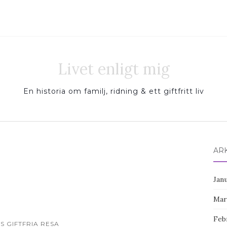
Livet enligt mig
En historia om familj, ridning & ett giftfritt liv
AR
Jan
Mar
Feb
S GIFTFRIA RESA