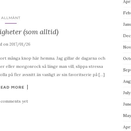
Apri
Feb
ALLMÄNT
Janu
igheter (som alltid)
Dec
ed on
2017/01/26
Nov
 gjort många knop här hemma. Jag gillar de dagarna och
Oct
er eller morgonrock så länge man vill, slippa stressa
Sep
 på fler avsnitt än vanligt av sin favoritserie på […]
Aug
READ MORE
July
 comments yet
Jun
May
Apri