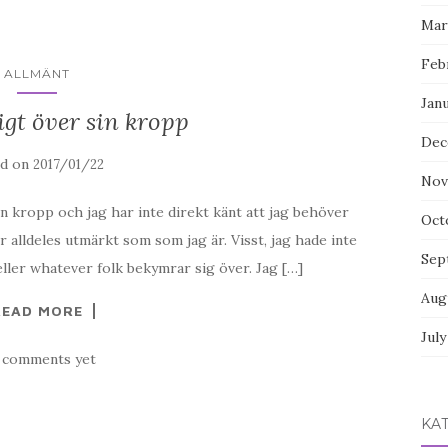
Mar
Feb
ALLMÄNT
Jan
igt över sin kropp
Dec
ed on
2017/01/22
Nov
in kropp och jag har inte direkt känt att jag behöver
Oct
r alldeles utmärkt som som jag är. Visst, jag hade inte
Sep
ller whatever folk bekymrar sig över. Jag […]
Aug
READ MORE
Jul
 comments yet
KA