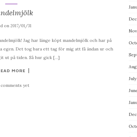
Jan
ndelmjölk
Dec
ed on
2017/01/31
Nov
mandelmjölk! Jag har länge köpt mandelmjölk och har på
Oct
ra egen. Det tog bara ett tag för mig att få ändan ur och
Sep
t ut på tiden. Så hur gick […]
Aug
READ MORE
July
 comments yet
Jun
Jan
Dec
Oct