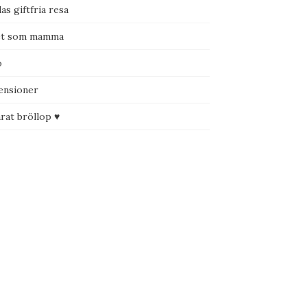
as giftfria resa
et som mamma
o
ensioner
rat bröllop ♥